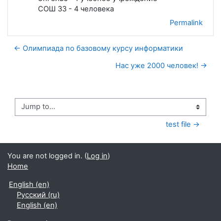
СОШ 33 - 4 человека
Permalink
← Олимпиада по базовому курсу информатики
Нас уже 2000 человек! →
Jump to...
test file →
You are not logged in. (
Log in
)
Home
English ‎(en)‎
Русский ‎(ru)‎
English ‎(en)‎