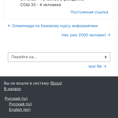
СОШ 33 - 4 человека
Постоянная ссылка
← Олимпиада по базовому курсу информатики
Нас уже 2000 человек! →
Перейти на...
test file →
Вы не вошли в систему (
Вход
)
В начало
Русский ‎(ru)‎
Русский ‎(ru)‎
English ‎(en)‎