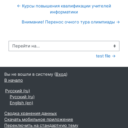
← Курсы повышения квалификации учителей
информатики
Внимание! Перенос очного тура олимпиады →
Перейти на...
test file →
Вы не вошли в систему (
Вход
)
В начало
Русский ‎(ru)‎
Русский ‎(ru)‎
English ‎(en)‎
Сводка хранения данных
Скачать мобильное приложение
Переключить на стандартную тему