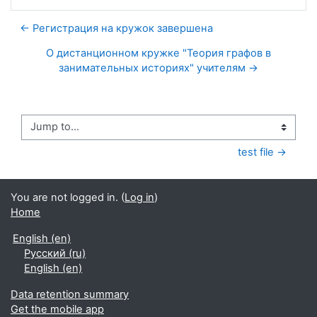
← Регистрация на кружок завершена
О дистанционном кружке "Теория графов в
занимательных историях" учителям →
Jump to...
test file →
You are not logged in. (
Log in
)
Home
English ‎(en)‎
Русский ‎(ru)‎
English ‎(en)‎
Data retention summary
Get the mobile app