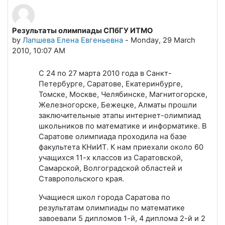
Результаты олимпиады СПбГУ ИТМО
Number of replies: 0
by
Лапшева Елена Евгеньевна
-
Monday, 29 March
2010, 10:07 AM
С 24 по 27 марта 2010 года в Санкт-
Петербурге, Саратове, Екатеринбурге,
Томске, Москве, Челябинске, Магнитогорске,
Железногорске, Бежецке, Алматы прошли
заключительные этапы интернет-олимпиад
школьников по математике и информатике. В
Саратове олимпиада проходила на базе
факультета КНиИТ. К нам приехали около 60
учащихся 11-х классов из Саратовской,
Самарской, Волгоградской областей и
Ставропольского края.
Учащиеся школ города Саратова по
результатам олимпиады по математике
завоевали 5 дипломов 1-й, 4 диплома 2-й и 2