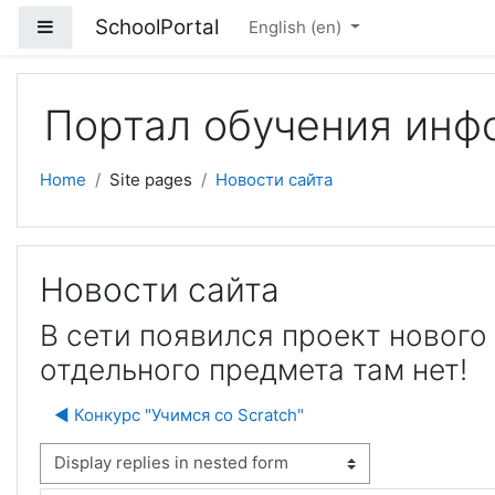
Skip to main content
SchoolPortal
Side panel
English ‎(en)‎
Портал обучения инф
Home
Site pages
Новости сайта
Новости сайта
В сети появился проект нового
отдельного предмета там нет!
◀︎ Конкурс "Учимся со Scratch"
isplay mode