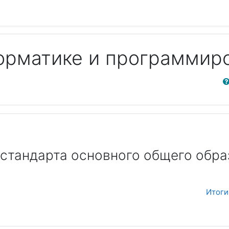
орматике и программир
Sear
 стандарта основного общего обр
Итоги