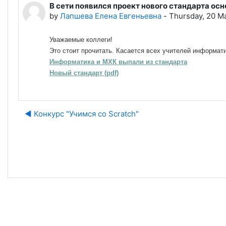
В сети появился проект нового стандарта ос
Number of replies: 0
by
Лапшева Елена Евгеньевна
-
Thursday, 20 M
Уважаемые коллеги!
Это стоит прочитать. Касается всех учителей информати
Информатика и МХК выпали из стандарта
Новый стандарт (pdf)
◀︎ Конкурс "Учимся со Scratch"
J