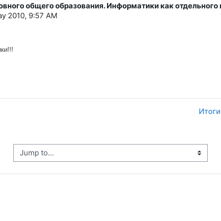
новного общего образования. Информатики как отдельного 
ay 2010, 9:57 AM
ки!!!
Итоги
ump to...