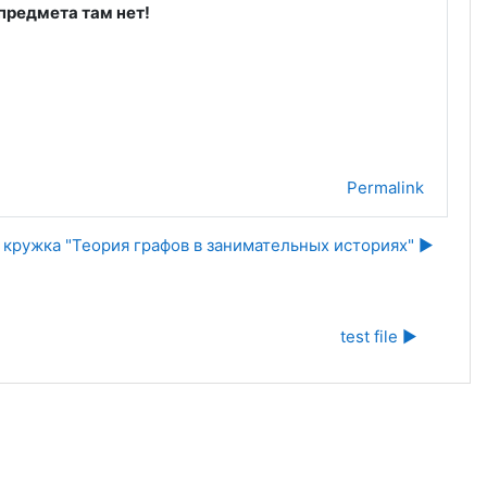
предмета там нет!
Permalink
 кружка "Теория графов в занимательных историях" ▶︎
test file ▶︎