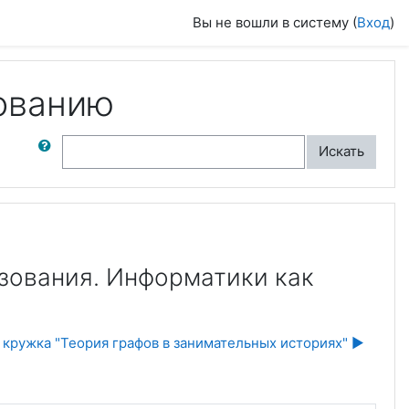
Вы не вошли в систему (
Вход
)
ованию
ск по форумам
Искать
азования. Информатики как
 кружка "Теория графов в занимательных историях" ▶︎