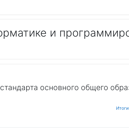
орматике и программир
Пои
 стандарта основного общего обр
Итоги