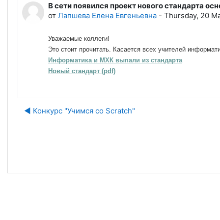
В сети появился проект нового стандарта ос
Количество ответов: 0
от
Лапшева Елена Евгеньевна
-
Thursday, 20 Ma
Уважаемые коллеги!
Это стоит прочитать. Касается всех учителей информати
Информатика и МХК выпали из стандарта
Новый стандарт (pdf)
◀︎ Конкурс "Учимся со Scratch"
Пе