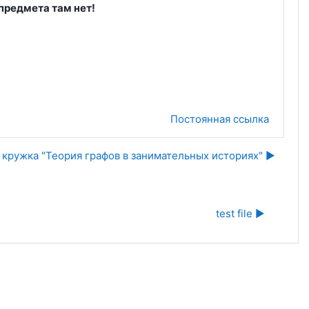
предмета там нет!
Постоянная ссылка
 кружка "Теория графов в занимательных историях" ▶︎
test file ▶︎