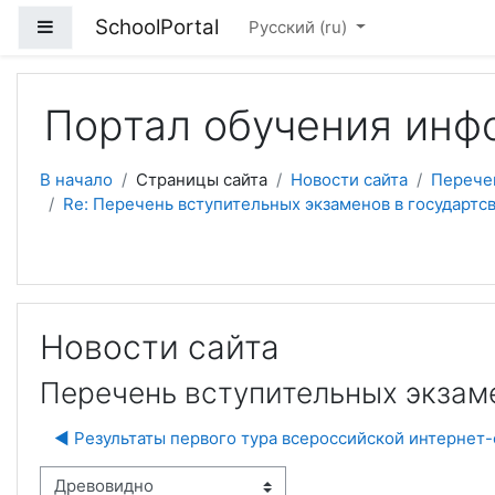
Перейти к основному содержанию
SchoolPortal
Боковая панель
Русский ‎(ru)‎
Портал обучения инф
В начало
Страницы сайта
Новости сайта
Перечен
Re: Перечень вступительных экзаменов в государтс
Новости сайта
Перечень вступительных экзам
◀︎ Результаты первого тура всероссийской интерне
м отображения