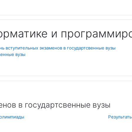
орматике и программир
ь вступительных экзаменов в государтсвенные вузы
венные вузы
Пои
енов в государтсвенные вузы
т-олимпиады
Результат