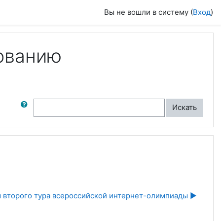
Вы не вошли в систему (
Вход
)
ованию
ск по форумам
Искать
ы второго тура всероссийской интернет-олимпиады ▶︎