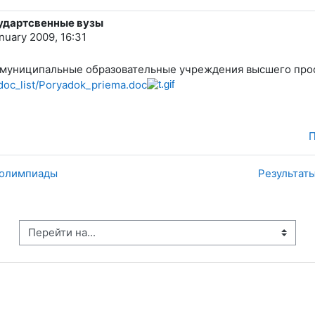
судартсвенные вузы
nuary 2009, 16:31
 муниципальные образовательные учреждения высшего про
/doc_list/Poryadok_priema.doc
П
т-олимпиады
Результат
рейти на...