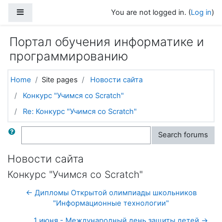
Skip to main content
Side panel
You are not logged in. (
Log in
)
Портал обучения информатике и
программированию
Home
Site pages
Новости сайта
Конкурс "Учимся со Scratch"
Re: Конкурс "Учимся со Scratch"
Search
Search forums
Новости сайта
Конкурс "Учимся со Scratch"
← Дипломы Открытой олимпиады школьников
"Информационные технологии"
1 июня - Международный день защиты детей →