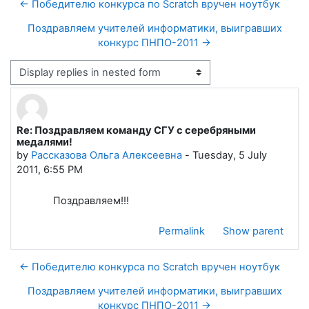
← Победителю конкурса по Scratch вручен ноутбук
Поздравляем учителей информатики, выигравших
конкурс ПНПО-2011 →
Display mode
Re: Поздравляем команду СГУ с серебряными
Number of replies: 0
медалями!
by
Рассказова Ольга Алексеевна
-
Tuesday, 5 July
2011, 6:55 PM
Поздравляем!!!
Permalink
Show parent
← Победителю конкурса по Scratch вручен ноутбук
Поздравляем учителей информатики, выигравших
конкурс ПНПО-2011 →