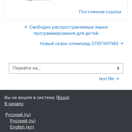
Постоянная ссылка
← Свободно распространяемые языки
программирования для детей
Новый сезон олимпиад СПбГУИТМО →
Перейти на...
test file →
Вы не вошли в систему (
Вход
)
В начало
Русский ‎(ru)‎
Русский ‎(ru)‎
English ‎(en)‎