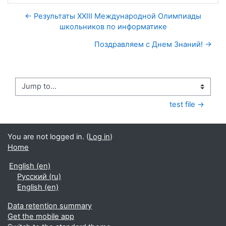
← Результаты XXIII Международной Олимпиады
школьников по информатике
Поздравляем с Днем Знаний! →
Jump to...
test file →
You are not logged in. (
Log in
)
Home
English ‎(en)‎
Русский ‎(ru)‎
English ‎(en)‎
Data retention summary
Get the mobile app