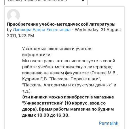
Display mode
Приобретение учебно-методической литературы
Number of replies: 0
by
Лапшева Елена Евгеньевна
-
Wednesday, 31 August
2011, 1:23 PM
Уважаемые школьники и учителя
информатики!
Мы очень рады, что вы используете в своей
работе учебно-методическую литературу,
изданную на нашем факультете (Огнева М.В.,
Кудрина Е.В. "Паскаль. Первые шаги",
"Паскаль. Алгоритмы и структуры данных" и
т.д.).
Эти книжки можно приобрести в магазине
"Университетский" (10 корпус, вход со
двора). Время работы магазина по будним
дням с 10.00 до 16.30.
Permalink