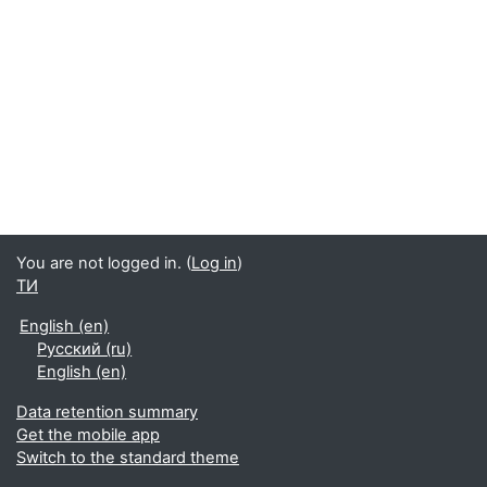
You are not logged in. (
Log in
)
ТИ
English ‎(en)‎
Русский ‎(ru)‎
English ‎(en)‎
Data retention summary
Get the mobile app
Switch to the standard theme