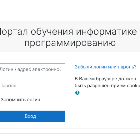
Портал обучения информатике 
программированию
ть и перейти к созданию новой учетной записи
гин / адрес электронной почты
Забыли логин или пароль?
В Вашем браузере должен
ароль
быть разрешен прием cooki
Запомнить логин
Вход