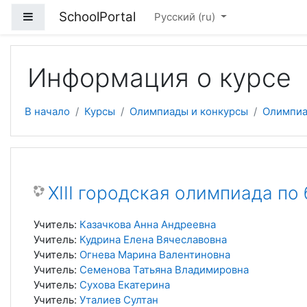
Перейти к основному содержанию
SchoolPortal
Боковая панель
Русский ‎(ru)‎
Информация о курсе
В начало
Курсы
Олимпиады и конкурсы
Олимпиа
XIII городская олимпиада по
Учитель:
Казачкова Анна Андреевна
Учитель:
Кудрина Елена Вячеславовна
Учитель:
Огнева Марина Валентиновна
Учитель:
Семенова Татьяна Владимировна
Учитель:
Сухова Екатерина
Учитель:
Уталиев Султан