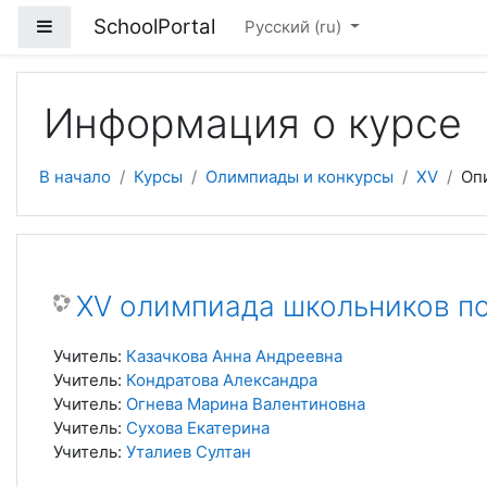
Перейти к основному содержанию
SchoolPortal
Боковая панель
Русский ‎(ru)‎
Информация о курсе
В начало
Курсы
Олимпиады и конкурсы
XV
Оп
XV олимпиада школьников п
Учитель:
Казачкова Анна Андреевна
Учитель:
Кондратова Александра
Учитель:
Огнева Марина Валентиновна
Учитель:
Сухова Екатерина
Учитель:
Уталиев Султан