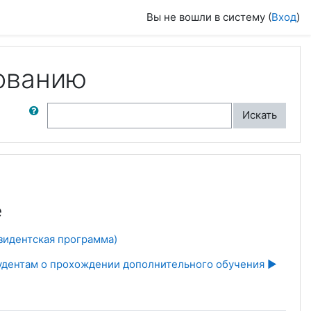
Вы не вошли в систему (
Вход
)
ованию
ск по форумам
Искать
е
зидентская программа)
удентам о прохождении дополнительного обучения ▶︎