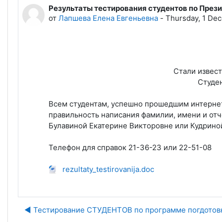
Результаты тестирования студентов по През
Количество ответов: 0
от
Лапшева Елена Евгеньевна
-
Thursday, 1 Dec
Стали извест
Студен
Всем студентам, успешно прошедшим интернет-
правильность написания фамилии, имени и отче
Булавиной Екатерине Викторовне или Кудриной
Телефон для справок 21-36-23 или 22-51-08
rezultaty_testirovanija.doc
◀︎ Тестирование СТУДЕНТОВ по программе погдотов