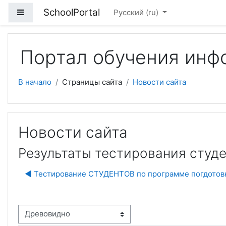
Перейти к основному содержанию
SchoolPortal
Боковая панель
Русский ‎(ru)‎
Портал обучения инф
В начало
Страницы сайта
Новости сайта
Новости сайта
Результаты тестирования студ
◀︎ Тестирование СТУДЕНТОВ по программе погдотов
м отображения