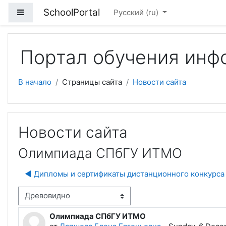
Перейти к основному содержанию
SchoolPortal
Боковая панель
Русский ‎(ru)‎
Портал обучения инф
В начало
Страницы сайта
Новости сайта
Новости сайта
Олимпиада СПбГУ ИТМО
◀︎ Дипломы и сертификаты дистанционного конкурса
м отображения
Олимпиада СПбГУ ИТМО
Количество ответов: 0