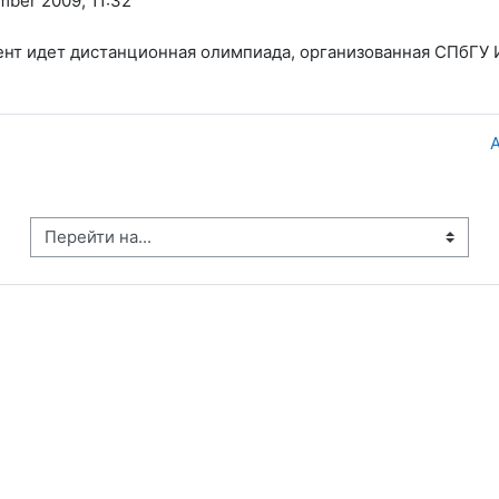
mber 2009, 11:32
мент идет дистанционная олимпиада, организованная СПбГУ
А
рейти на...