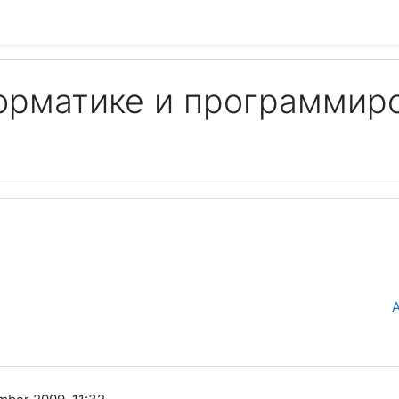
орматике и программир
Пои
А