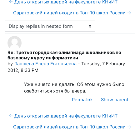
← День открытых дверей на факультете КНиИТ
Саратовский лицей входит в Топ-10 школ России →
Display mode
Re: Третья городская олимпиада школьников по
Number of replies: 0
базовому курсу информатики
by
Лапшева Елена Евгеньевна
-
Tuesday, 7 February
2012, 8:33 PM
Уже ничего не делать. Об этом нужно было
озаботиться хотя бы вчера.
Permalink
Show parent
← День открытых дверей на факультете КНиИТ
Саратовский лицей входит в Топ-10 школ России →