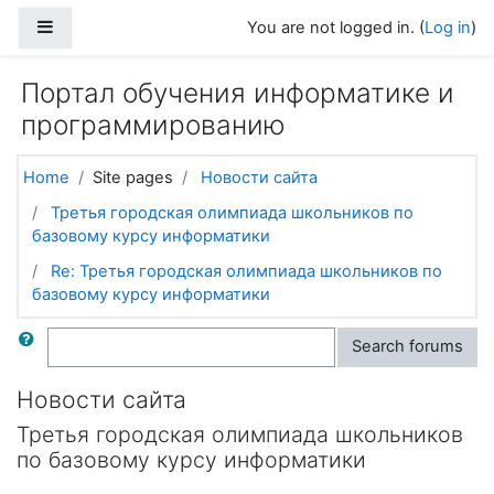
Skip to main content
Side panel
You are not logged in. (
Log in
)
Портал обучения информатике и
программированию
Home
Site pages
Новости сайта
Третья городская олимпиада школьников по
базовому курсу информатики
Re: Третья городская олимпиада школьников по
базовому курсу информатики
Search
Search forums
Новости сайта
Третья городская олимпиада школьников
по базовому курсу информатики