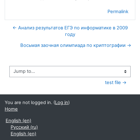
Permalink
← Анализ результатов ЕГЭ по информатике в 2009
году
Восьмая заочная олимпиада по криптографии →
Jump to...
test file →
You are not logged in. (
Log in
)
Home
English ‎(en)‎
Русский ‎(ru)‎
English ‎(en)‎