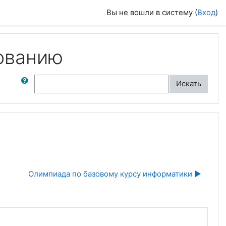
Вы не вошли в систему (
Вход
)
ованию
ск по форумам
Искать
Олимпиада по базовому курсу информатики ▶︎