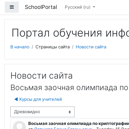
Перейти к основному содержанию
SchoolPortal
Боковая панель
Русский ‎(ru)‎
Портал обучения инф
В начало
Страницы сайта
Новости сайта
Новости сайта
Восьмая заочная олимпиада по
◀︎ Курсы для учителей
м отображения
Восьмая заочная олимпиада по криптографи
Количество ответов: 0