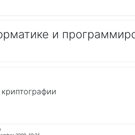
орматике и программир
Пои
 криптографии
и