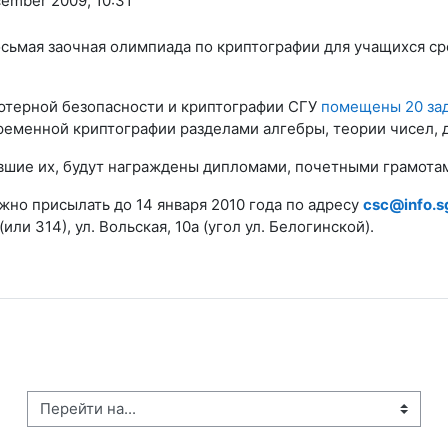
cember 2009, 10:31
Восьмая заочная олимпиада по криптографии для учащихся с
ютерной безопасности и криптографии СГУ
помещены 20 за
ременной криптографии разделами алгебры, теории чисел, 
вшие их, будут награждены дипломами, почетными грамота
но присылать до 14 января 2010 года по адресу
csc@info.s
или 314), ул. Вольская, 10а (угол ул. Белогинской).
рейти на...