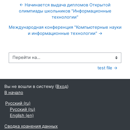
← Начинается выдача дипломов Открытой
олимпиады школьников "Информационные
технологии"
Международная конференция "Компьютерные науки
и информационные технологии" →
Перейти на...
test file →
Вы не вошли в систему (
Вход
)
В начало
Русский ‎(ru)‎
Русский ‎(ru)‎
English ‎(en)‎
Сводка хранения данных