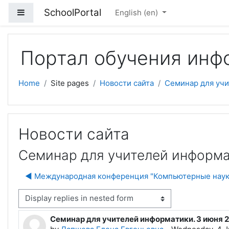
Skip to main content
SchoolPortal
Side panel
English ‎(en)‎
Портал обучения инф
Home
Site pages
Новости сайта
Семинар для учи
Новости сайта
Семинар для учителей информа
◀︎ Международная конференция "Компьютерные наук
isplay mode
Семинар для учителей информатики. 3 июня 2
Number of replies: 0