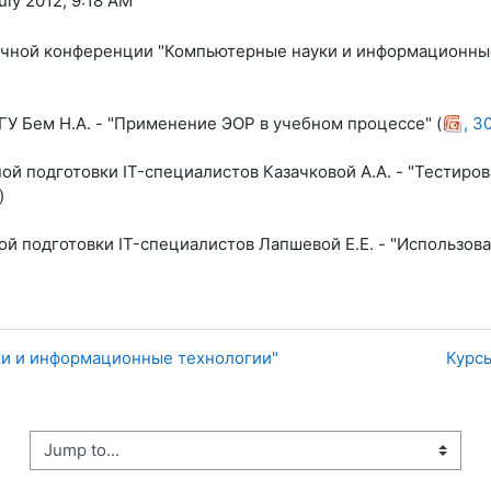
uly 2012, 9:18 AM
учной конференции "Компьютерные науки и информационные
ГУ Бем Н.А. - "Применение ЭОР в учебном процессе" (
, 3
 подготовки IT-специалистов Казачковой А.А. - "Тестиров
)
подготовки IT-специалистов Лапшевой Е.Е. - "Использовани
и и информационные технологии"
Курс
ump to...