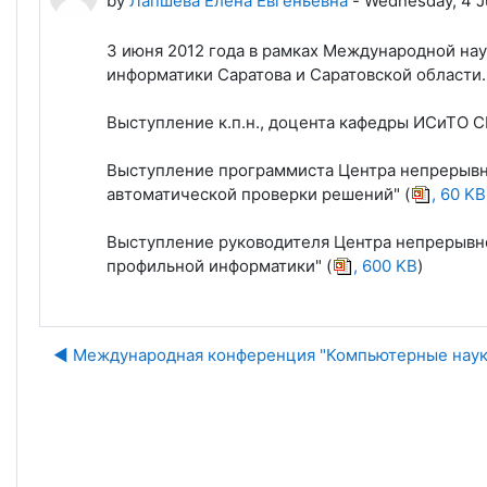
by
Лапшева Елена Евгеньевна
-
Wednesday, 4 J
3 июня 2012 года в рамках Международной на
информатики Саратова и Саратовской области.
Выступление к.п.н., доцента кафедры ИСиТО С
Выступление программиста Центра непрерывной
автоматической проверки решений" (
, 60 KB
Выступление руководителя Центра непрерывной 
профильной информатики" (
, 600 KB
)
◀︎ Международная конференция "Компьютерные наук
J