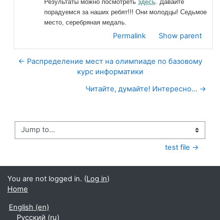
Результаты можно посмотреть
здесь
. Давайте
порадуемся за наших ребят!!! Они молодцы! Седьмое
место, серебряная медаль.
Permalink
Show parent
← Распределение мест на олимпиаде по базовому
курс информатики
Читайте, думайте! Интересно... →
Jump to...
test file →
You are not logged in. (
Log in
)
Home
English ‎(en)‎
Русский ‎(ru)‎