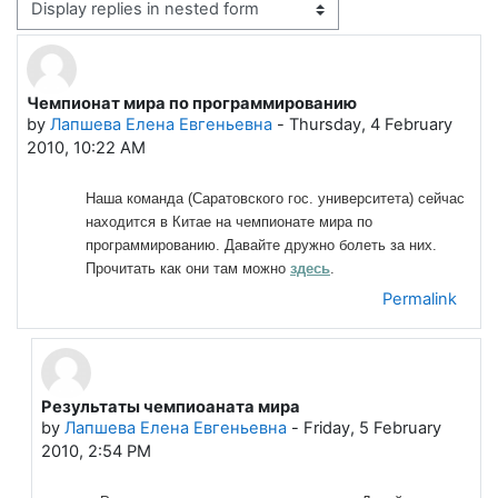
Display mode
Чемпионат мира по программированию
Number of replies: 1
by
Лапшева Елена Евгеньевна
-
Thursday, 4 February
2010, 10:22 AM
Наша команда (Саратовского гос. университета) сейчас
находится в Китае на чемпионате мира по
программированию. Давайте дружно болеть за них.
Прочитать как они там можно
здесь
.
Permalink
Результаты чемпиоаната мира
In reply to Лапшева Елена Евгеньевна
by
Лапшева Елена Евгеньевна
-
Friday, 5 February
2010, 2:54 PM