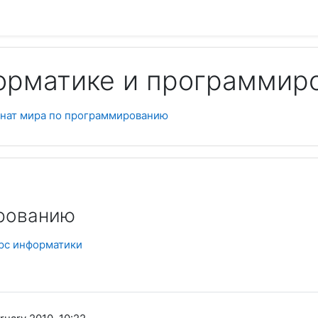
орматике и программир
Пои
нат мира по программированию
рованию
урс информатики