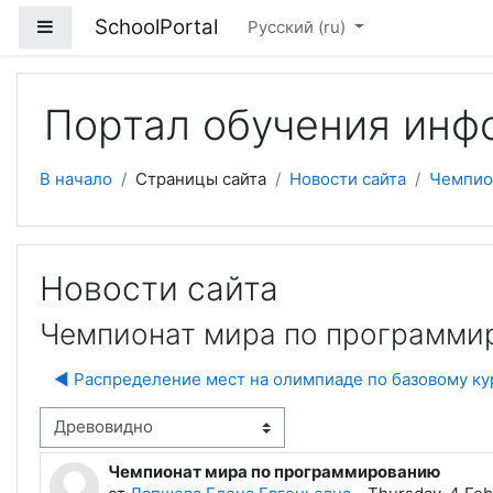
Перейти к основному содержанию
SchoolPortal
Боковая панель
Русский ‎(ru)‎
Портал обучения инф
В начало
Страницы сайта
Новости сайта
Чемпио
Новости сайта
Чемпионат мира по программи
◀︎ Распределение мест на олимпиаде по базовому к
м отображения
Чемпионат мира по программированию
Количество ответов: 1