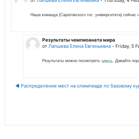
от
Лапшева Елена Евгеньевна
-
Thursday, 4 Feb
Наша команда (Саратовского гос. университета) сейчас 
Результаты чемпиоаната мира
В ответ на Лапшева Елена Евгеньевна
от
Лапшева Елена Евгеньевна
-
Friday, 5 
Результаты можно посмотреть
здесь
. Давайте по
◀︎ Распределение мест на олимпиаде по базовому к
Пе