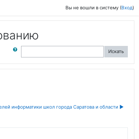
Вы не вошли в систему (
Вход
)
ованию
ск по форумам
Искать
лей информатики школ города Саратова и области ▶︎