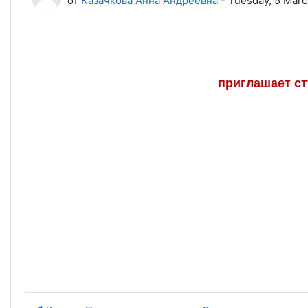
от
Казачкова Анна Андреевна
-
Tuesday, 5 Marc
приглашает ст