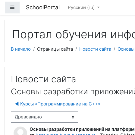
Перейти к основному содержанию
SchoolPortal
Боковая панель
Русский ‎(ru)‎
Портал обучения инф
В начало
Страницы сайта
Новости сайта
Основы
Новости сайта
Основы разработки приложений
◀︎ Курсы «Программирование на C++»
м отображения
Основы разработки приложений на платформ
Количество ответов: 0