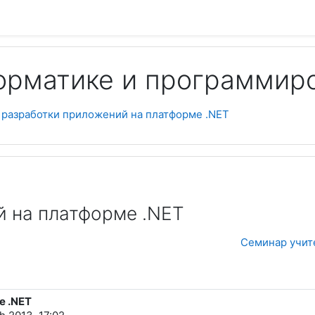
орматике и программир
Пои
 разработки приложений на платформе .NET
 на платформе .NET
Семинар учите
е .NET