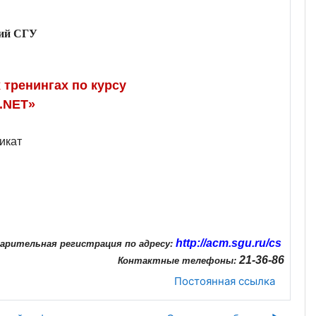
гий СГУ
 тренингах по курсу
.
NET
»
икат
http
://
acm
.
sgu
.
ru
/
cs
арительная регистрация по адресу:
21-36-86
Контактные телефоны:
Постоянная ссылка