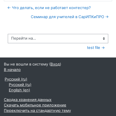
← Что делать, если не работает контестер?
Семинар для учителей в СарИПКиПРО →
Перейти на...
test file →
Вы не вошли в систему (
Вход
)
В начало
Русский ‎(ru)‎
Русский ‎(ru)‎
English ‎(en)‎
Сводка хранения данных
Скачать мобильное приложение
Переключить на стандартную тему