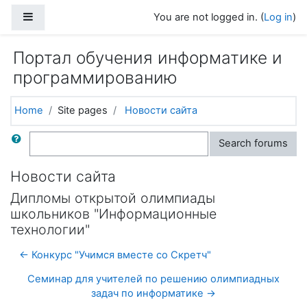
Skip to main content
Side panel
You are not logged in. (
Log in
)
Портал обучения информатике и
программированию
Home
Site pages
Новости сайта
Search
Search forums
Новости сайта
Дипломы открытой олимпиады
школьников "Информационные
технологии"
← Конкурс "Учимся вместе со Скретч"
Семинар для учителей по решению олимпиадных
задач по информатике →