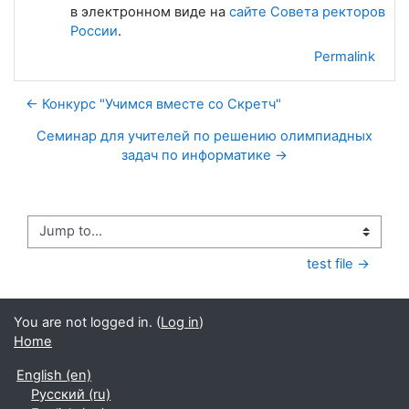
в электронном виде на
сайте Совета ректоров
России
.
Permalink
← Конкурс "Учимся вместе со Скретч"
Семинар для учителей по решению олимпиадных
задач по информатике →
Jump to...
test file →
You are not logged in. (
Log in
)
Home
English ‎(en)‎
Русский ‎(ru)‎