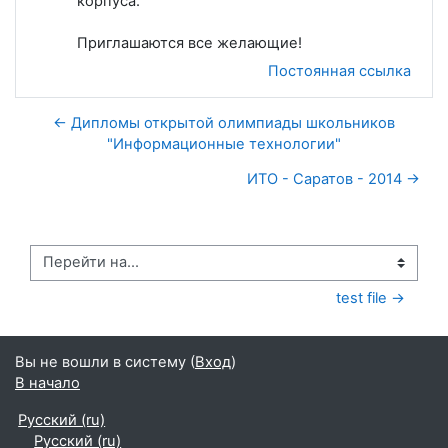
корпуса.
Приглашаются все желающие!
Постоянная ссылка
← Дипломы открытой олимпиады школьников
"Информационные технологии"
ИТО - Саратов - 2014 →
Перейти на...
test file →
Вы не вошли в систему (
Вход
)
В начало
Русский ‎(ru)‎
Русский ‎(ru)‎