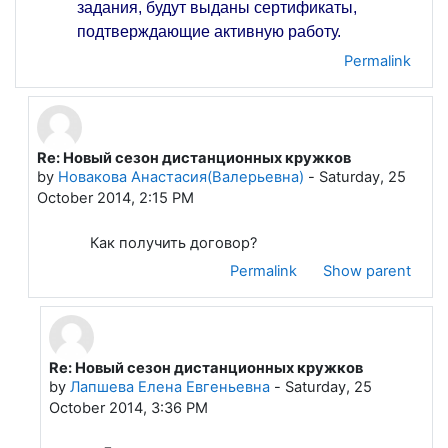
задания, будут выданы сертификаты,
подтверждающие активную работу.
Permalink
Re: Новый сезон дистанционных кружков
In reply to Лапшева Елена Евгеньевна
by
Новакова Анастасия(Валерьевна)
-
Saturday, 25
October 2014, 2:15 PM
Как получить договор?
Permalink
Show parent
Re: Новый сезон дистанционных кружков
In reply to Новакова Анастасия(Валерьевна)
by
Лапшева Елена Евгеньевна
-
Saturday, 25
October 2014, 3:36 PM