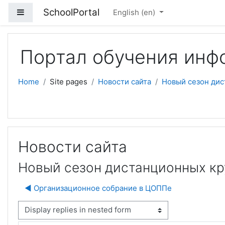
Skip to main content
SchoolPortal
Side panel
English ‎(en)‎
Портал обучения инф
Home
Site pages
Новости сайта
Новый сезон ди
Новости сайта
Новый сезон дистанционных к
◀︎ Организационное собрание в ЦОППе
isplay mode