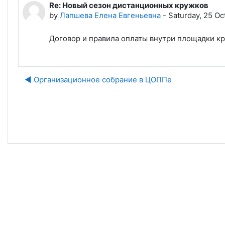
Re: Новый сезон дистанционных кружков
Number of replies: 0
by
Лапшева Елена Евгеньевна
-
Saturday, 25 Oc
Договор и правила оплаты внутри площадки кру
◀︎ Организационное собрание в ЦОППе
J