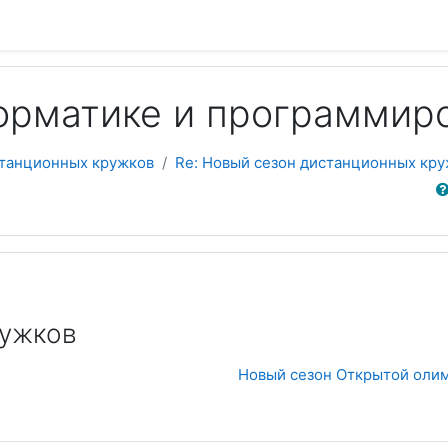
орматике и программир
станционных кружков
Re: Новый сезон дистанционных кр
Sear
ружков
Новый сезон Открытой оли