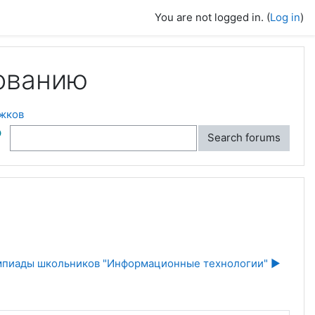
You are not logged in. (
Log in
)
ованию
ужков
ch
Search forums
мпиады школьников "Информационные технологии" ▶︎