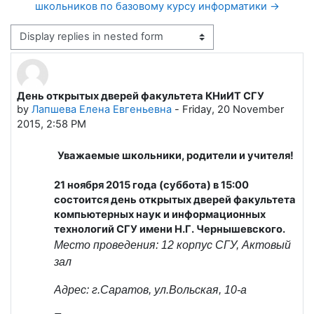
школьников по базовому курсу информатики →
Display mode
День открытых дверей факультета КНиИТ СГУ
Number of replies: 0
by
Лапшева Елена Евгеньевна
-
Friday, 20 November
2015, 2:58 PM
Уважаемые школьники, родители и учителя!
21 ноября 2015 года (суббота) в 15:00
состоится день открытых дверей факультета
компьютерных наук и информационных
технологий СГУ имени Н.Г. Чернышевского.
Место проведения: 12 корпус СГУ, Актовый
зал
Адрес: г.Саратов, ул.Вольская, 10-а