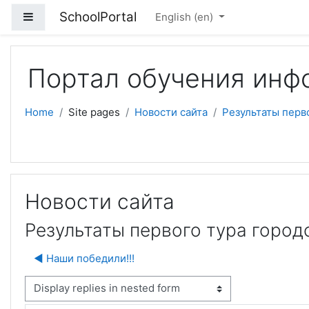
Skip to main content
SchoolPortal
Side panel
English ‎(en)‎
Портал обучения инф
Home
Site pages
Новости сайта
Результаты перв
Новости сайта
Результаты первого тура город
◀︎ Наши победили!!!
isplay mode