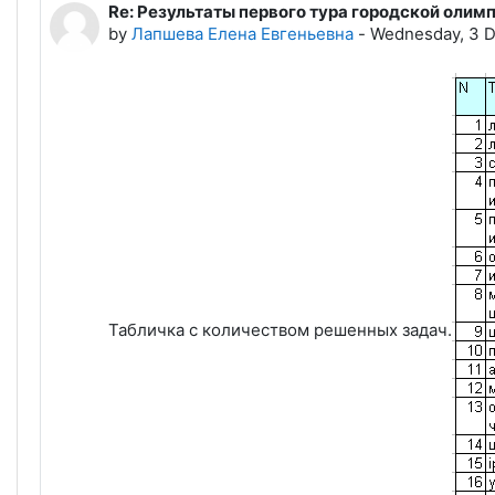
Re: Результаты первого тура городской олим
Number of replies: 0
by
Лапшева Елена Евгеньевна
-
Wednesday, 3 
Табличка с количеством решенных задач.