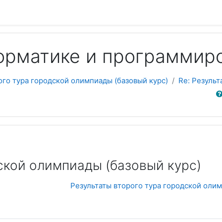
орматике и программир
ого тура городской олимпиады (базовый курс)
Re: Результ
Sear
ской олимпиады (базовый курс)
Результаты второго тура городской оли