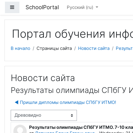
Перейти к основному содержанию
SchoolPortal
Боковая панель
Русский ‎(ru)‎
Портал обучения инф
В начало
Страницы сайта
Новости сайта
Резуль
Новости сайта
Результаты олимпиады СПбГУ И
◀︎ Пришли дипломы олимпиады СПбГУ ИТМО!
м отображения
Результаты олимпиады СПбГУ ИТМО. 7-10 кл
Количество ответов: 0