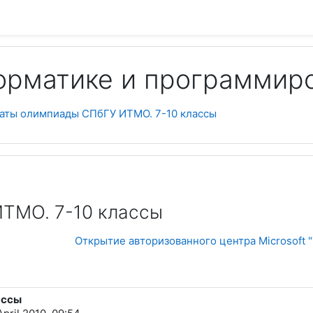
орматике и программир
Пои
таты олимпиады СПбГУ ИТМО. 7-10 классы
ТМО. 7-10 классы
Открытие авторизованного центра Microsoft 
ассы