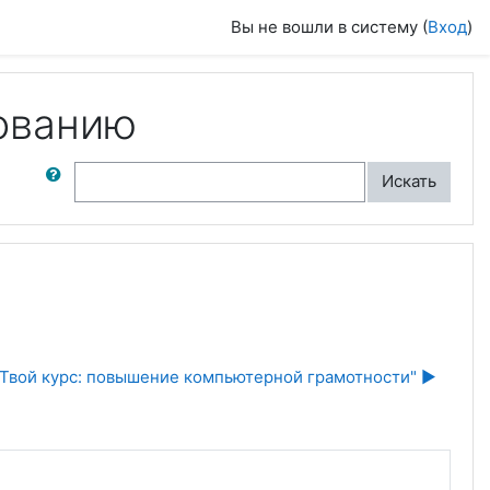
Вы не вошли в систему (
Вход
)
ованию
ск по форумам
Искать
"Твой курс: повышение компьютерной грамотности" ▶︎