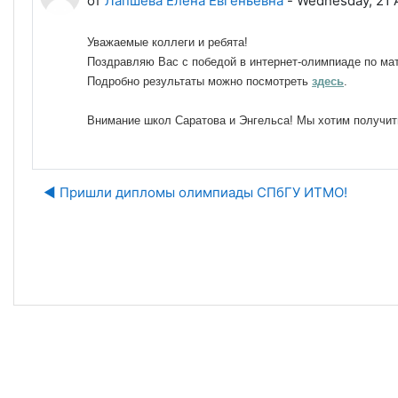
от
Лапшева Елена Евгеньевна
-
Wednesday, 21 A
Уважаемые коллеги и ребята!
Поздравляю Вас с победой в интернет-олимпиаде по ма
Подробно результаты можно посмотреть
здесь
.
Внимание школ Саратова и Энгельса! Мы хотим получить
◀︎ Пришли дипломы олимпиады СПбГУ ИТМО!
Пе