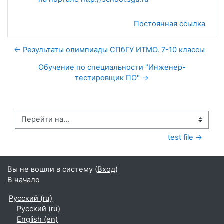
Постоянная ссылка
← Результаты олимпиады СПбГУ ИТМО. 7-10 классы
Обучение по специальности "Инженер-
тестировщик ПО" →
Перейти на...
test file →
Вы не вошли в систему (
Вход
)
В начало
Русский ‎(ru)‎
Русский ‎(ru)‎
English ‎(en)‎