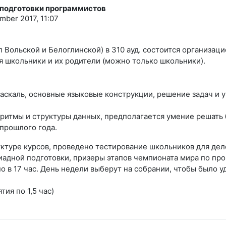
 подготовки программистов
ember 2017, 11:07
угол Вольской и Белоглинской) в 310 ауд. состоится организ
 школьники и их родители (можно только школьники).
 Паскаль, основные языковые конструкции, решение задач и 
лгоритмы и структуры данных, предполагается умение решать
 прошлого года.
уктуре курсов, проведено тестирование школьников для дел
пиадной подготовки, призеры этапов чемпионата мира по пр
но в 17 ​час. День недели выберут на собрании, чтобы было 
тия по 1,5 час)