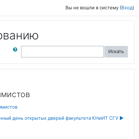
Вы не вошли в систему (
Вход
)
ованию
ск по форумам
Искать
ммистов
ммистов
ный день открытых дверей факультета КНиИТ СГУ ▶︎