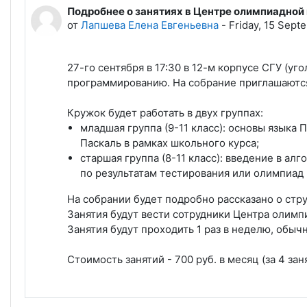
Подробнее о занятиях в Центре олимпиадной
Количество ответов: 0
от
Лапшева Елена Евгеньевна
-
Friday, 15 Sept
27-​го сентября в 17:30 в 12-м корпусе СГУ (
программированию. На собрание приглашаются
Кружок будет работать в двух группах:
младшая группа (9-11 класс): основы языка
Паскаль в рамках школьного курса;
старшая группа (8-11 класс): введение в а
по результатам тестирования или олимпиад
На собрании будет подробно рассказано о стр
Занятия будут вести сотрудники Центра олим
​Занятия будут проходить 1 раз в неделю, обыч
Стоимость занятий - 700 руб. в месяц (за 4 заня