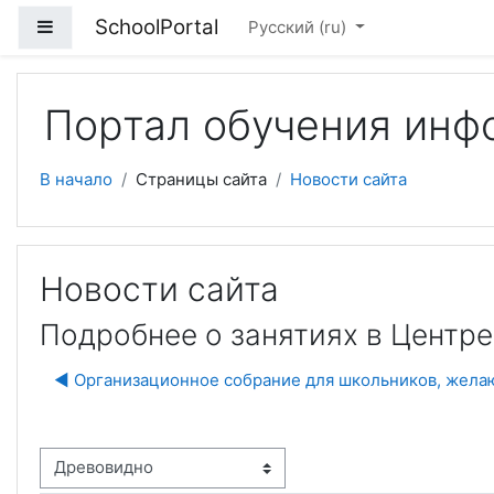
Перейти к основному содержанию
SchoolPortal
Боковая панель
Русский ‎(ru)‎
Портал обучения инф
В начало
Страницы сайта
Новости сайта
Новости сайта
Подробнее о занятиях в Центр
◀︎ Организационное собрание для школьников, жела
м отображения