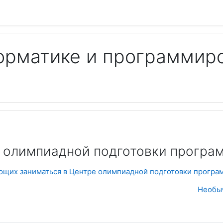
орматике и программир
Пои
е олимпиадной подготовки програ
ющих заниматься в Центре олимпиадной подготовки програ
Необыч