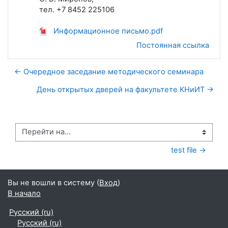
тел. +7 8452 225106
Информационное письмо.pdf
Постоянная ссылка
← Очередное заседание методического семинара
День открытых дверей на факультете КНиИТ →
Перейти на...
test file →
Вы не вошли в систему (
Вход
)
В начало
Русский ‎(ru)‎
Русский ‎(ru)‎