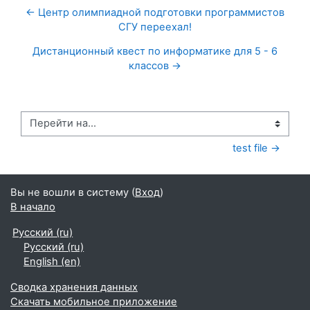
← Центр олимпиадной подготовки программистов
СГУ переехал!
Дистанционный квест по информатике для 5 - 6
классов →
Перейти на...
test file →
Вы не вошли в систему (
Вход
)
В начало
Русский ‎(ru)‎
Русский ‎(ru)‎
English ‎(en)‎
Сводка хранения данных
Скачать мобильное приложение