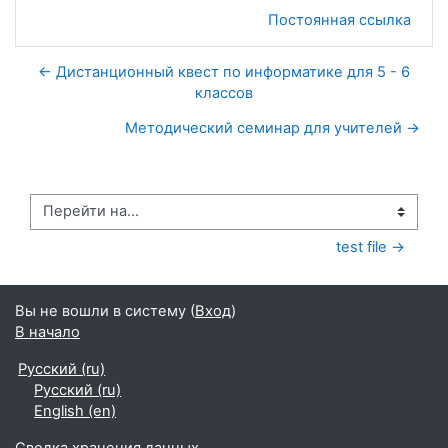
Постоянная ссылка
← Дистанционный квест по информатике для 5 - 6
классов
Методический семинар для учителей →
Перейти на...
test file →
Вы не вошли в систему (
Вход
)
В начало
Русский ‎(ru)‎
Русский ‎(ru)‎
English ‎(en)‎