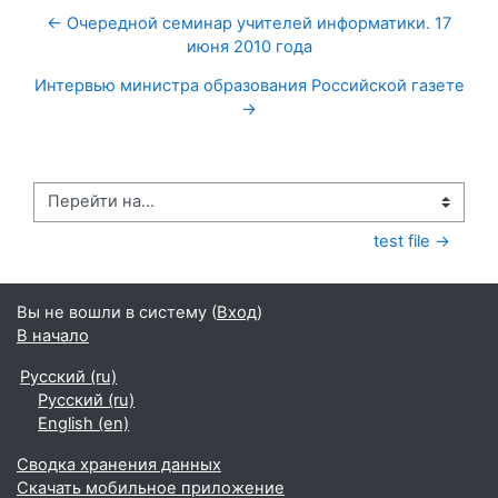
← Очередной семинар учителей информатики. 17
июня 2010 года
Интервью министра образования Российской газете
→
Перейти на...
test file →
Вы не вошли в систему (
Вход
)
В начало
Русский ‎(ru)‎
Русский ‎(ru)‎
English ‎(en)‎
Сводка хранения данных
Скачать мобильное приложение