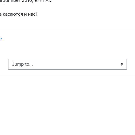
eptember 2010, 9:44 AM
 касаются и нас!
е
ump to...