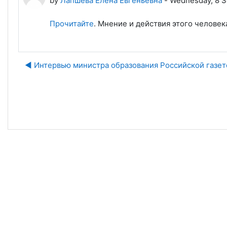
by
Лапшева Елена Евгеньевна
-
Wednesday, 8 S
Прочитайте
. Мнение и действия этого человека
◀︎ Интервью министра образования Российской газет
J