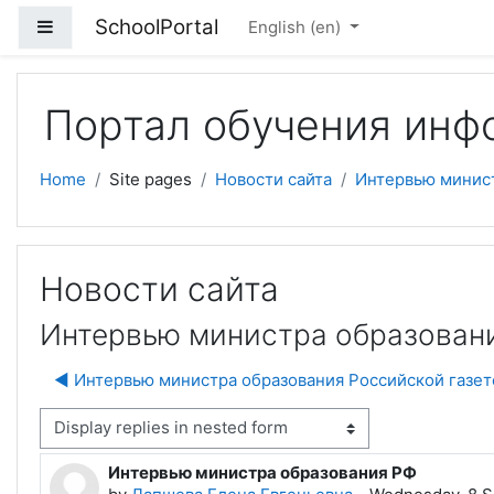
Skip to main content
SchoolPortal
Side panel
English ‎(en)‎
Портал обучения инф
Home
Site pages
Новости сайта
Интервью минис
Новости сайта
Интервью министра образован
◀︎ Интервью министра образования Российской газет
isplay mode
Интервью министра образования РФ
Number of replies: 0