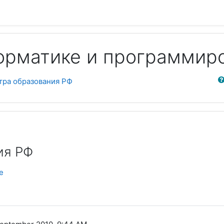
орматике и программир
Sear
тра образования РФ
ия РФ
е