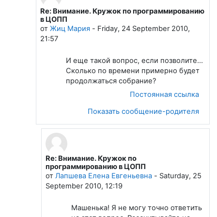
Re: Внимание. Кружок по программированию
В ответ на Лапшева Елена Евгеньевна
в ЦОПП
от
Жиц Мария
-
Friday, 24 September 2010,
21:57
И еще такой вопрос, если позволите...
Сколько по времени примерно будет
продолжаться собрание?
Постоянная ссылка
Показать сообщение-родителя
Re: Внимание. Кружок по
В ответ на Жиц Мария
программированию в ЦОПП
от
Лапшева Елена Евгеньевна
-
Saturday, 25
September 2010, 12:19
Машенька! Я не могу точно ответить