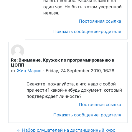
на этот вопрос. Рассчитывайте на
один час. Но быть в этом уверенной
нельзя.
Постоянная ссылка
Показать сообщение-родителя
Re: Внимание. Кружок по программированию в
В ответ на Лапшева Елена Евгеньевна
ЦОПП
от
Жиц Мария
-
Friday, 24 September 2010, 16:28
Скажите, пожалуйста, а что надо с собой
принести? какой-нибудь документ, который
подтверждает личность?
Постоянная ссылка
Показать сообщение-родителя
← Набор слушателей на дистанционный курс