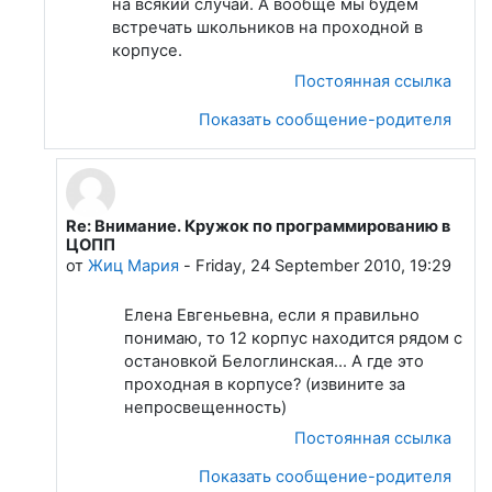
на всякий случай. А вообще мы будем
встречать школьников на проходной в
корпусе.
Постоянная ссылка
Показать сообщение-родителя
Re: Внимание. Кружок по программированию в
В ответ на Лапшева Елена Евгеньевна
ЦОПП
от
Жиц Мария
-
Friday, 24 September 2010, 19:29
Елена Евгеньевна, если я правильно
понимаю, то 12 корпус находится рядом с
остановкой Белоглинская... А где это
проходная в корпусе? (извините за
непросвещенность)
Постоянная ссылка
Показать сообщение-родителя