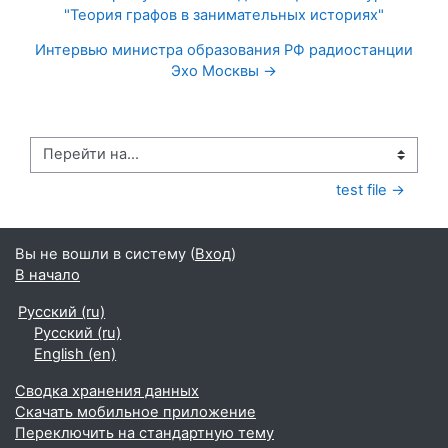
"Теория графов в занимательных историях"
Интервью министра образования РФ радиостанции
Эхо Москвы →
Перейти на...
test file →
Вы не вошли в систему (
Вход
)
В начало
Русский ‎(ru)‎
Русский ‎(ru)‎
English ‎(en)‎
Сводка хранения данных
Скачать мобильное приложение
Переключить на стандартную тему