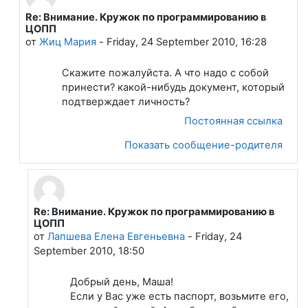
Re: Внимание. Кружок по программированию в
В ответ на Лапшева Елена Евгеньевна
ЦОПП
от
Жиц Мария
-
Friday, 24 September 2010, 16:28
Скажите пожалуйста. А что надо с собой
принести? какой-нибудь документ, который
подтверждает личность?
Постоянная ссылка
Показать сообщение-родителя
Re: Внимание. Кружок по программированию в
В ответ на Жиц Мария
ЦОПП
от
Лапшева Елена Евгеньевна
-
Friday, 24
September 2010, 18:50
Добрый день, Маша!
Если у Вас уже есть паспорт, возьмите его,