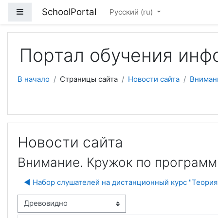
Перейти к основному содержанию
SchoolPortal
Боковая панель
Русский ‎(ru)‎
Портал обучения инф
В начало
Страницы сайта
Новости сайта
Вниман
Новости сайта
Внимание. Кружок по програм
◀︎ Набор слушателей на дистанционный курс "Теория
м отображения