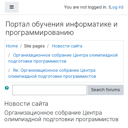
Skip to main content
Side panel
You are not logged in. (
Log in
)
Портал обучения информатике и
программированию
Home
Site pages
Новости сайта
Организационное собрание Центра олимпиадной
подготовки программистов
Re: Организационное собрание Центра
олимпиадной подготовки программистов
Search
Search forums
Новости сайта
Организационное собрание Центра
олимпиадной подготовки программистов