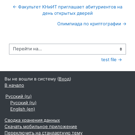
← Факультет КНиИТ приглашает абитуриентов на
день открытых дверей
Олимпиада по криптографии →
Перейти на...
test file →
Вы не вошли в систему (
Вход
)
В начало
Русский ‎(ru)‎
Русский ‎(ru)‎
English ‎(en)‎
Сводка хранения данных
Скачать мобильное приложение
Переключить на стандартную тему