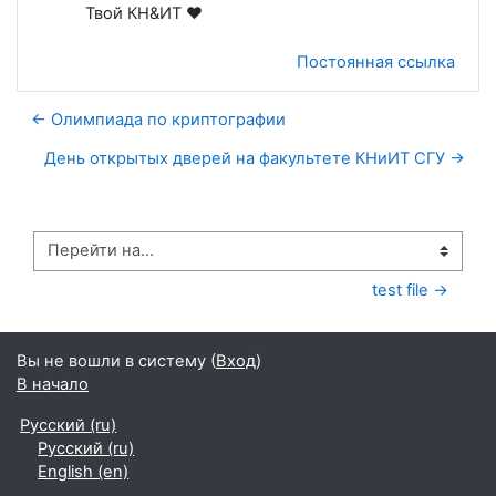
Твой КН&ИТ ❤️
Постоянная ссылка
← Олимпиада по криптографии
День открытых дверей на факультете КНиИТ СГУ →
Перейти на...
test file →
Вы не вошли в систему (
Вход
)
В начало
Русский ‎(ru)‎
Русский ‎(ru)‎
English ‎(en)‎