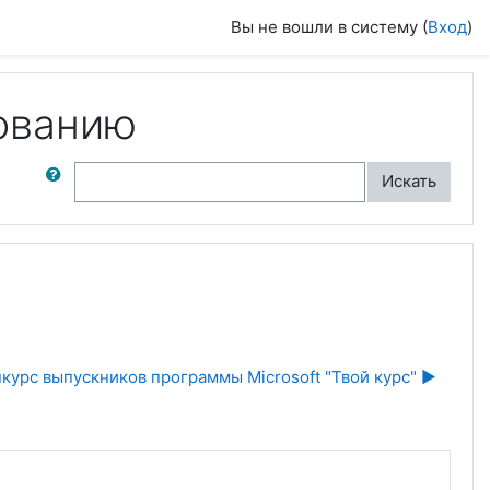
Вы не вошли в систему (
Вход
)
ованию
ск по форумам
Искать
курс выпускников программы Microsoft "Твой курс" ▶︎