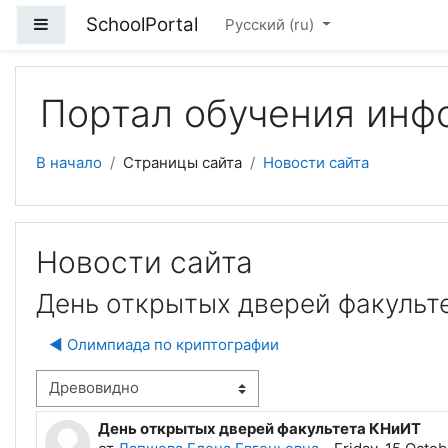
Перейти к основному содержанию
SchoolPortal
Боковая панель
Русский ‎(ru)‎
Портал обучения инф
В начало
Страницы сайта
Новости сайта
Новости сайта
День открытых дверей факульт
◀︎ Олимпиада по криптографии
м отображения
День открытых дверей факультета КНиИТ
Количество ответов: 0