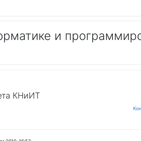
орматике и программир
Пои
ета КНиИТ
Кон