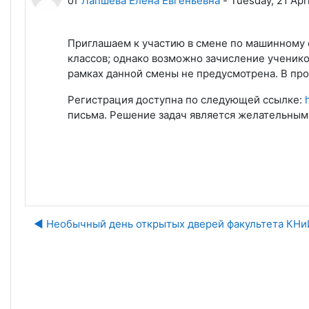
от
Лапшева Елена Евгеньевна
-
Tuesday, 21 Apri
Приглашаем к участию в смене по машинному о
классов; однако возможно зачисление учеников
рамках данной смены не предусмотрена. В пр
Регистрация доступна по следующей ссылке:
письма. Решение задач является желательным,
◀︎ Необычный день открытых дверей факультета КН
Пе