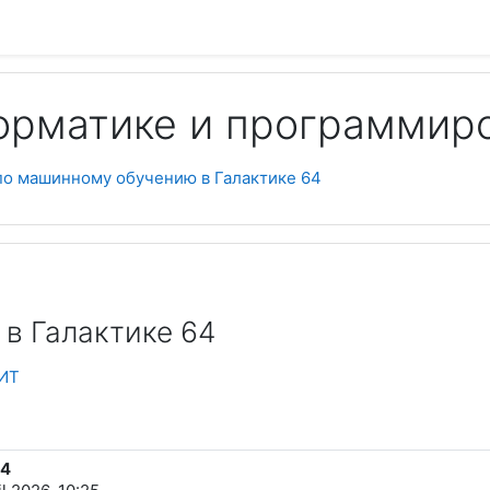
орматике и программир
Пои
по машинному обучению в Галактике 64
в Галактике 64
иИТ
64