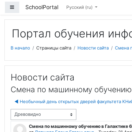
Перейти к основному содержанию
SchoolPortal
Боковая панель
Русский ‎(ru)‎
Портал обучения инф
В начало
Страницы сайта
Новости сайта
Смена 
Новости сайта
Смена по машинному обучению 
◀︎ Необычный день открытых дверей факультета КН
м отображения
Смена по машинному обучению в Галактике 
Количество ответов: 0