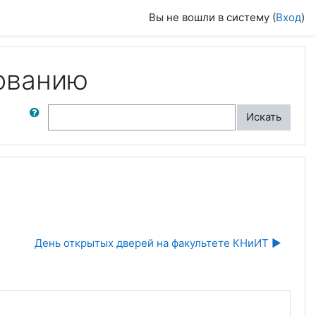
Вы не вошли в систему (
Вход
)
ованию
ск по форумам
Искать
День открытых дверей на факультете КНиИТ ▶︎