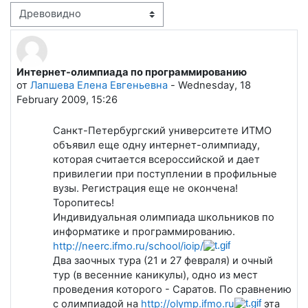
Режим отображения
Интернет-олимпиада по программированию
Количество ответов: 0
от
Лапшева Елена Евгеньевна
-
Wednesday, 18
February 2009, 15:26
Санкт-Петербургский университете ИТМО
объявил еще одну интернет-олимпиаду,
которая считается всероссийской и дает
привилегии при поступлении в профильные
вузы. Регистрация еще не окончена!
Торопитесь!
Индивидуальная олимпиада школьников по
информатике и программированию.
http://neerc.ifmo.ru/school/ioip/
Два заочных тура (21 и 27 февраля) и очный
тур (в весенние каникулы), одно из мест
проведения которого - Саратов. По сравнению
с олимпиадой на
http://olymp.ifmo.ru
эта