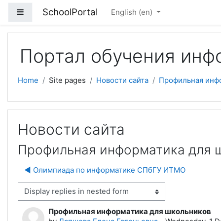
Skip to main content
SchoolPortal
Side panel
English ‎(en)‎
Портал обучения инф
Home
Site pages
Новости сайта
Профильная инф
Новости сайта
Профильная информатика для 
◀︎ Олимпиада по информатике СПбГУ ИТМО
isplay mode
Профильная информатика для школьников
Number of replies: 0