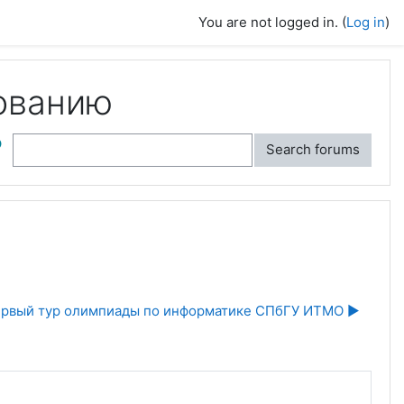
You are not logged in. (
Log in
)
ованию
ch
Search forums
ервый тур олимпиады по информатике СПбГУ ИТМО ▶︎