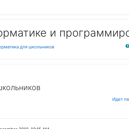
орматике и программир
Sear
орматика для школьников
школьников
Идет п