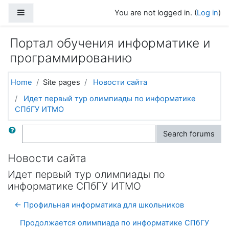
Skip to main content
Side panel
You are not logged in. (
Log in
)
Портал обучения информатике и
программированию
Home
Site pages
Новости сайта
Идет первый тур олимпиады по информатике
СПбГУ ИТМО
Search
Search forums
Новости сайта
Идет первый тур олимпиады по
информатике СПбГУ ИТМО
← Профильная информатика для школьников
Продолжается олимпиада по информатике СПбГУ