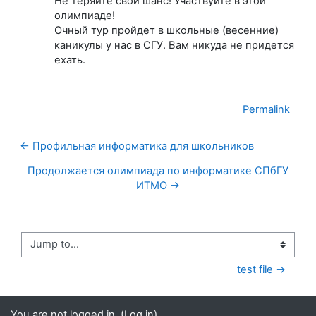
Не теряйте свой шанс! Участвуйте в этой
олимпиаде!
Очный тур пройдет в школьные (весенние)
каникулы у нас в СГУ. Вам никуда не придется
ехать.
Permalink
← Профильная информатика для школьников
Продолжается олимпиада по информатике СПбГУ
ИТМО →
Jump to...
test file →
You are not logged in. (
Log in
)